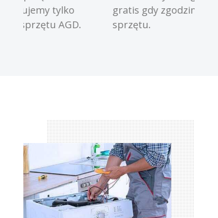
gratis gdy zgodzimy się na naprawę
Ofer
sprzętu.
napr