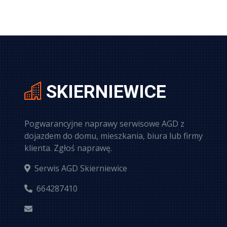
SKIERNIEWICE
Pogwarancyjne naprawy serwisowe AGD z
dojazdem do domu, mieszkania, biura lub firmy
klienta. Zgłoś naprawę.
Serwis AGD Skierniewice
664287410