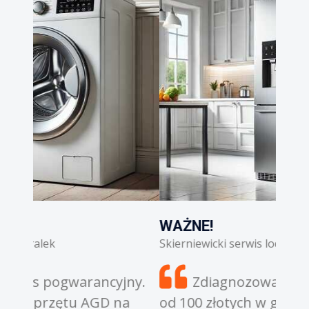
WAŻNE!
WAŻ
Skierniewicki serwis lodówek
Skier
jny.
Zdiagnozowanie awarii to koszt
a
od 100 złotych w górę. Diagnoza jest
częś