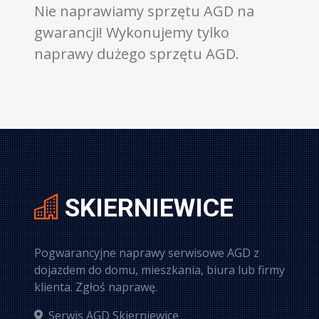
prawiamy sprzętu AGD na
od 100 złotych w 
cji! Wykonujemy tylko
gratis gdy zgodz
y dużego sprzętu AGD.
sprzętu.
SKIERNIEWICE
Pogwarancyjne naprawy serwisowe AGD z
dojazdem do domu, mieszkania, biura lub firmy
klienta. Zgłoś naprawę.
Serwis AGD Skierniewice