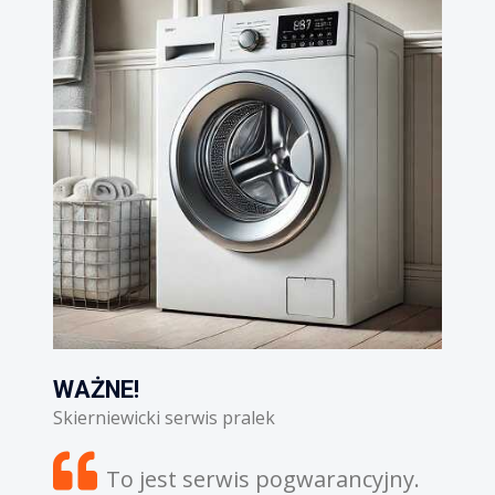
!
WAŻNE!
icki serwis pralek
Skierniewicki serwis 
 jest serwis pogwarancyjny.
Zdiagnozowa